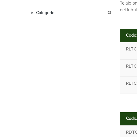
Telaio sn
nei tubul
Categorie
Codic
RLTC
RLTC
RLTC
Codic
RDT