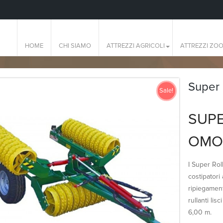
HOME
CHI SIAMO
ATTREZZI AGRICOLI
ATTREZZI ZOO
Super 
Sale!
SUPE
OMO
I Super Rol
costipatori 
ripiegament
rullanti lis
6,00 m.