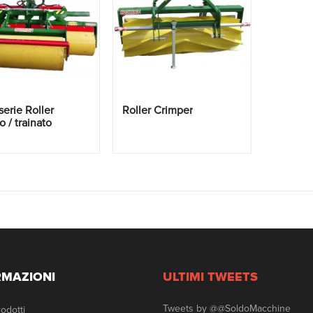
serie Roller
Roller Crimper
o / trainato
RMAZIONI
ULTIMI
TWEETS
Tweets by @@SoldoMacchine
odotti