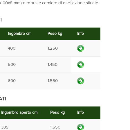
80x100x8 mm) e robuste cerniere di oscillazione situate
I
Ingombro cm
Peso kg
Info
400
1.250
500
1.450
600
1.550
ATI
Ingombro aperto cm
Peso kg
Info
335
1.550