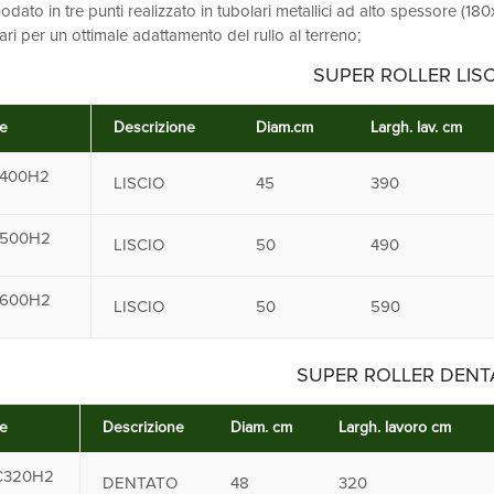
odato in tre punti realizzato in tubolari metallici ad alto spessore (1
ari per un ottimale adattamento del rullo al terreno;
SUPER ROLLER LISC
e
Descrizione
Diam.cm
Largh. lav. cm
400H2
LISCIO
45
390
500H2
LISCIO
50
490
600H2
LISCIO
50
590
SUPER ROLLER DENT
e
Descrizione
Diam. cm
Largh. lavoro cm
C320H2
DENTATO
48
320