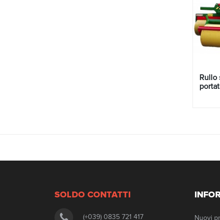
Rullo 
portat
SOLDO
CONTATTI
INFO
(+039) 0835 721 417
Nuovi pr